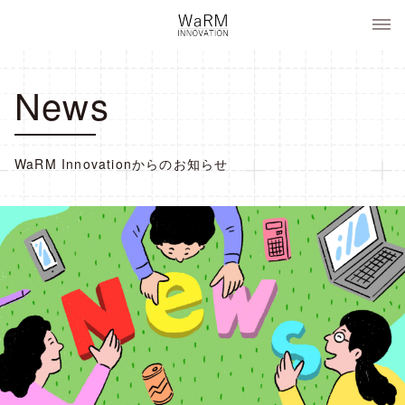
コ
WaRM Innovation
ン
テ
ン
News
ツ
へ
ス
キ
WaRM Innovationからのお知らせ
ッ
プ