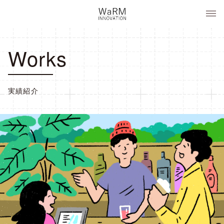
コ
WaRM Innovation
ン
テ
ン
Works
ツ
へ
ス
キ
実績紹介
ッ
プ