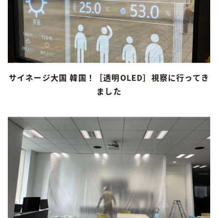
サイネージ大国 韓国！［透明OLED］視察に行ってき
ました