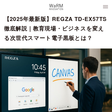
コ
WaRM Innovation
ン
テ
【2025年最新版】REGZA TD-EX57TS
ン
ツ
徹底解説｜教育現場・ビジネスを変え
へ
る次世代スマート電子黒板とは？
ス
キ
ッ
プ