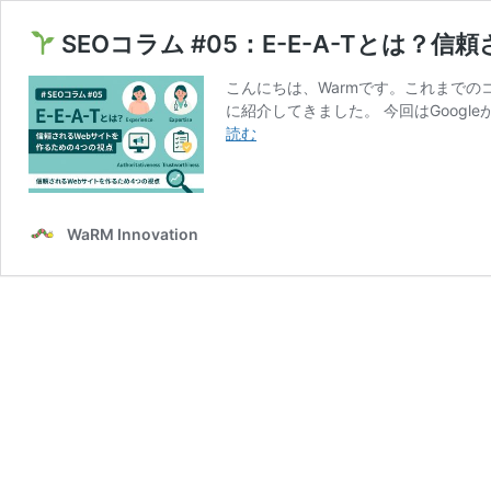
SEOコラム #05：E-E-A-Tとは
こんにちは、Warmです。これまでの
に紹介してきました。 今回はGoogl
読む
SEO
コ
ラ
ム
WaRM Innovation
#05：
E-
E-
A-
T
と
は？
信
頼
さ
れ