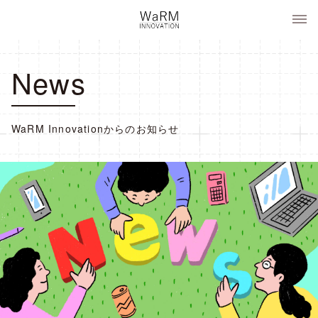
コ
WaRM Innovation
ン
テ
ン
News
ツ
へ
ス
キ
WaRM Innovationからのお知らせ
ッ
プ