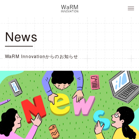
コ
WaRM Innovation
ン
テ
ン
News
ツ
へ
ス
キ
WaRM Innovationからのお知らせ
ッ
プ