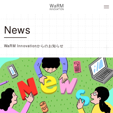
コ
WaRM Innovation
ン
テ
ン
News
ツ
へ
ス
キ
WaRM Innovationからのお知らせ
ッ
プ