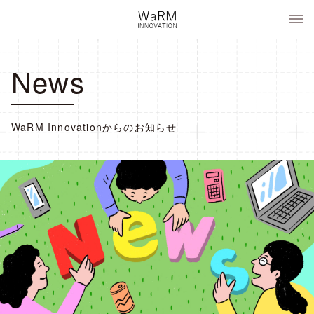
コ
WaRM Innovation
ン
テ
ン
News
ツ
へ
ス
キ
WaRM Innovationからのお知らせ
ッ
プ