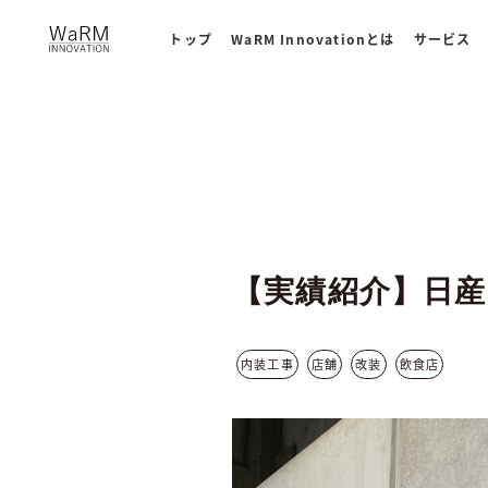
コ
WaRM Innovation
トップ
WaRM Innovationとは
サービス
ン
テ
ン
ツ
へ
ス
キ
ッ
【実績紹介】日産
プ
内装工事
店舗
改装
飲食店